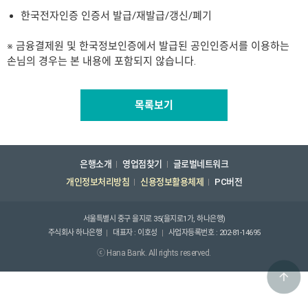
한국전자인증 인증서 발급/재발급/갱신/폐기
※ 금융결제원 및 한국정보인증에서 발급된 공인인증서를 이용하는
손님의 경우는 본 내용에 포함되지 않습니다.
목록보기
은행소개
영업점찾기
글로벌네트워크
개인정보처리방침
신용정보활용체제
PC버전
서울특별시 중구 을지로 35(을지로1가, 하나은행)
주식회사 하나은행
대표자 : 이호성
사업자등록번호 : 202-81-14695
ⓒ Hana Bank. All rights reserved.